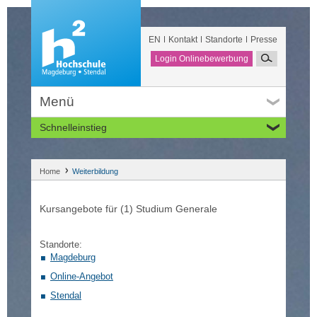
EN
Kontakt
Standorte
Presse
Login Onlinebewerbung
Menü
Schnelleinstieg
Studieninteressierte
Alumni
Home
Weiterbildung
Unternehmen und Institutionen
Studierende
Kursangebote für (1) Studium Generale
Beschäftigte
International
Standorte:
Magdeburg
Online-Angebot
Stendal