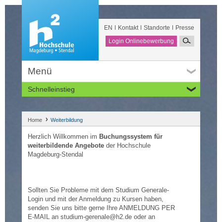
EN
Kontakt
Standorte
Presse
Login Onlinebewerbung
Menü
Schnelleinstieg
Studieninteressierte
Alumni
Home
Weiterbildung
Unternehmen und Institutionen
Herzlich Willkommen im
Buchungssystem für
Studierende
weiterbildende Angebote
der Hochschule
Magdeburg-Stendal
Beschäftigte
International
Sollten Sie Probleme mit dem Studium Generale-
Login und mit der Anmeldung zu Kursen haben,
senden Sie uns bitte gerne Ihre ANMELDUNG PER
E-MAIL an studium-gerenale@h2.de oder an