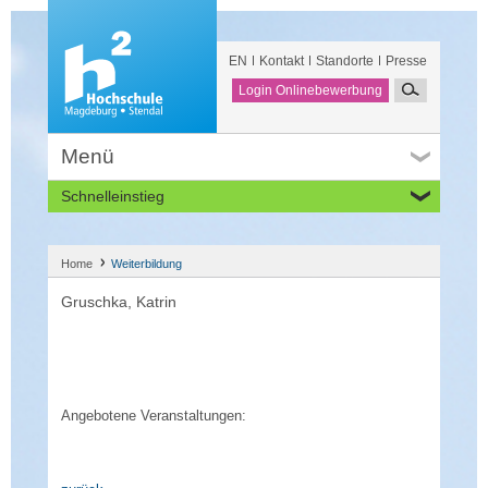
EN
Kontakt
Standorte
Presse
Login Onlinebewerbung
Menü
Schnelleinstieg
Studieninteressierte
Alumni
Home
Weiterbildung
Unternehmen und Institutionen
Gruschka, Katrin
Studierende
Beschäftigte
International
Angebotene Veranstaltungen: