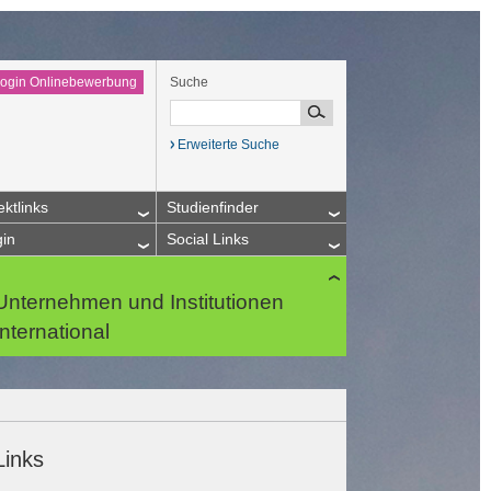
ogin Onlinebewerbung
Suche
Erweiterte Suche
ektlinks
Studienfinder
gin
Social Links
Unternehmen und Institutionen
International
Links