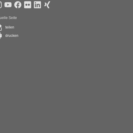
uelle Seite
teilen
drucken